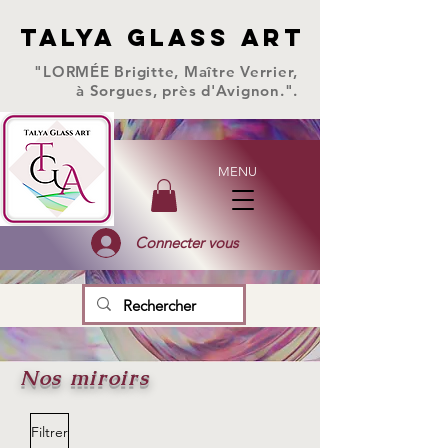
TALYA GLASS ART
TALYA GLASS ART
"LORMÉE Brigitte, Maître Verrier,
à Sorgues, près d'Avignon.".
MENU
Connecter vous
Nos miroirs
Filtrer