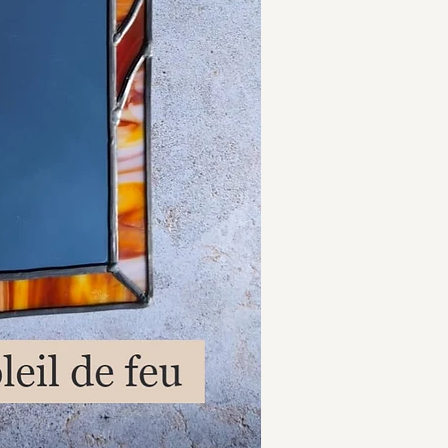
Technique utilisée
: 
traditionnelle au p
solidité et durabilit
Matériaux
: Verres 
orangées autour du 
Forme
: Partie haut
des séparations en
Pièce unique
: Chaq
et réalisé à la main
P
ositionnement
: i
être possitionné ver
changer le sens su