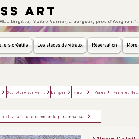
ASS ART
ASS ART
E Brigitte, Maître Verrier, à Sorgues, près d'Avignon.".
liers créatifs
Les stages de vitraux
Réservation
More
e
Sculpture sur verre
Lampes
Miroir
Vases
verre et fl
uhaitez faire une commande personnalisée