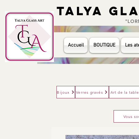
TALYA GL
TALYA GL
"LORMÉ
Accueil
BOUTIQUE
Les ate
Bijoux
Verres gravés
Art de la tabl
Vous so