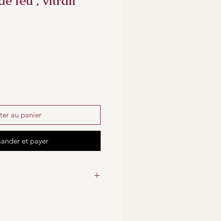
de feu , vitrail
ter au panier
nder et payer
(hauteur) x 23,5 cm (largeur)
e en verre
: Bande de 3,5 cm
miroir