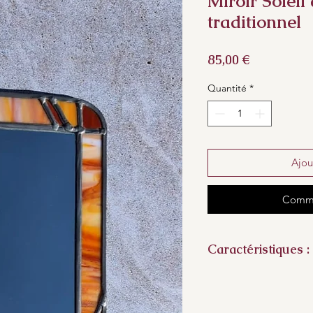
Miroir Soleil 
traditionnel
Prix
85,00 €
Quantité
*
Ajou
Comma
Caractéristiques :
Dimensions
: 48 cm 
Dimensions du cadr
de large autour du 