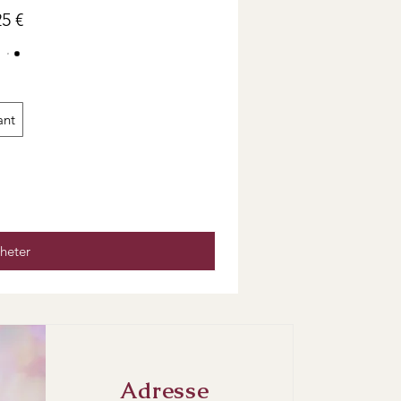
5 €
ant
heter
Adresse