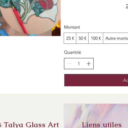
2
Montant
25 €
50 €
100 €
Autre mont
Quantité
Ac
Talya Glass Art
Liens utiles
S