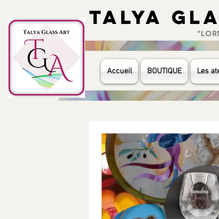
TALYA GL
TALYA GL
"LORMÉ
Accueil
BOUTIQUE
Les ate