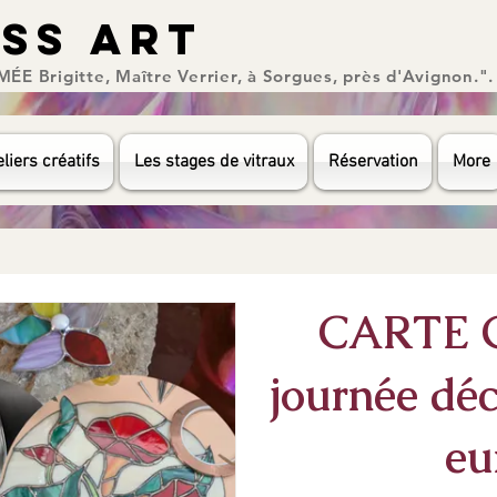
ASS ART
ASS ART
E Brigitte, Maître Verrier, à Sorgues, près d'Avignon.".
liers créatifs
Les stages de vitraux
Réservation
More
CARTE 
journée déc
eu