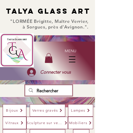
TALYA GLASS ART
TALYA GLASS ART
"LORMÉE Brigitte, Maître Verrier,
à Sorgues, près d'Avignon.".
MENU
Connecter vous
Bijoux
Verres gravés
Lampes
Vitraux
Sculpture sur verre
Mobiliers