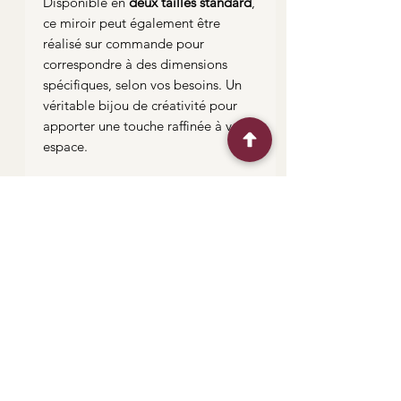
Disponible en
deux tailles standard
,
ce miroir peut également être
réalisé sur commande pour
correspondre à des dimensions
spécifiques, selon vos besoins. Un
véritable bijou de créativité pour
apporter une touche raffinée à votre
espace.
Frais de livraison
Les frais de livraison seront calculés
en fonction de la taille, du poids et
de la destination et seront à régler
Liens utiles
avant la livraison. Un devis vous sera
envoyé à votre demande ou après
Me contacter
la commande. Evidemment, il
Plan de situation
s'ajoute au prix de l'oeuvre.
Expéditions et retour
"Vivez l'art du