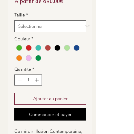
Prix
À partir de
690,00€
promotionnel
Taille
*
Couleur
*
Quantité
*
Ajouter au panier
Commander et payer
Ce miroir Illusion Contemporaine,