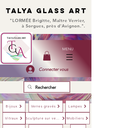
TALYA GLASS ART
TALYA GLASS ART
"LORMÉE Brigitte, Maître Verrier,
à Sorgues, près d'Avignon.".
MENU
Connecter vous
Bijoux
Verres gravés
Lampes
Vitraux
Sculpture sur verre
Mobiliers