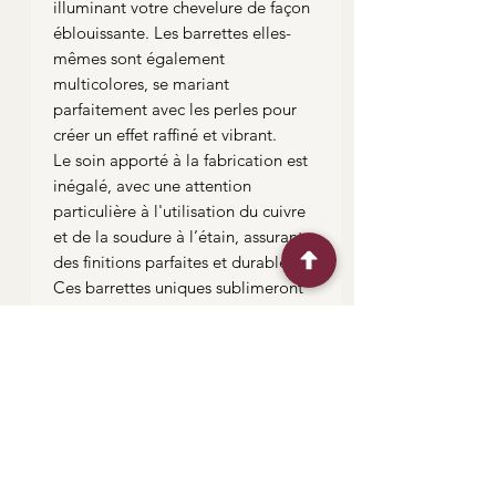
illuminant votre chevelure de façon
éblouissante. Les barrettes elles-
mêmes sont également
multicolores, se mariant
parfaitement avec les perles pour
créer un effet raffiné et vibrant.
Le soin apporté à la fabrication est
inégalé, avec une attention
particulière à l'utilisation du cuivre
et de la soudure à l’étain, assurant
des finitions parfaites et durables.
Ces barrettes uniques sublimeront
vos cheveux, que vous les portiez en
chignon ou au naturel, ajoutant une
touche de lumière et de magie à
votre coiffure.
Liens utiles