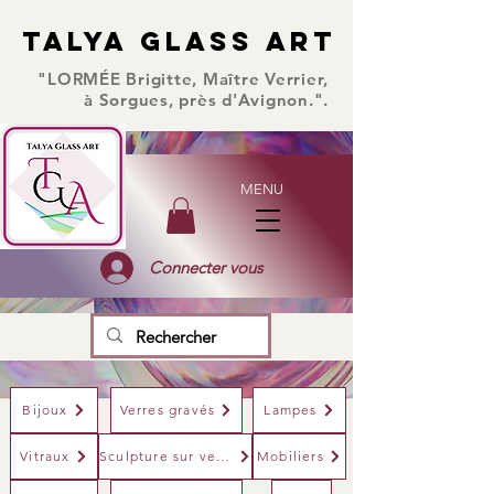
TALYA GLASS ART
TALYA GLASS ART
"LORMÉE Brigitte, Maître Verrier,
à Sorgues, près d'Avignon.".
MENU
Connecter vous
Bijoux
Verres gravés
Lampes
Vitraux
Sculpture sur verre
Mobiliers