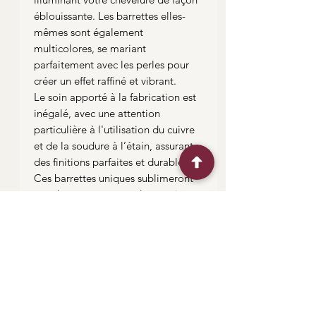
éblouissante. Les barrettes elles-
mêmes sont également
multicolores, se mariant
parfaitement avec les perles pour
créer un effet raffiné et vibrant.
Le soin apporté à la fabrication est
inégalé, avec une attention
particulière à l'utilisation du cuivre
et de la soudure à l’étain, assurant
des finitions parfaites et durables.
Ces barrettes uniques sublimeront
vos cheveux, que vous les portiez en
chignon ou au naturel, ajoutant une
touche de lumière et de magie à
votre coiffure.
Liens utiles