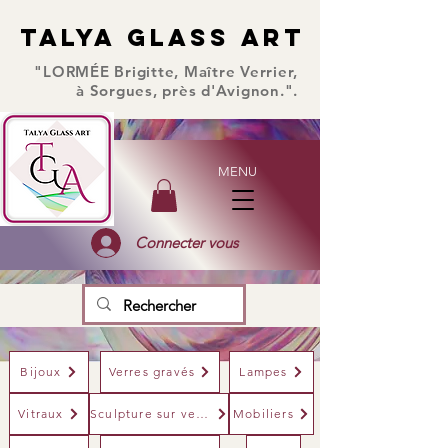
TALYA GLASS ART
TALYA GLASS ART
"LORMÉE Brigitte, Maître Verrier,
à Sorgues, près d'Avignon.".
MENU
Connecter vous
Bijoux
Verres gravés
Lampes
Vitraux
Sculpture sur verre
Mobiliers