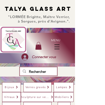
TALYA GLASS ART
TALYA GLASS ART
"LORMÉE Brigitte, Maître Verrier,
à Sorgues, près d'Avignon.".
MENU
Connecter vous
Bijoux
Verres gravés
Lampes
Vitraux
Sculpture sur verre
Mobiliers