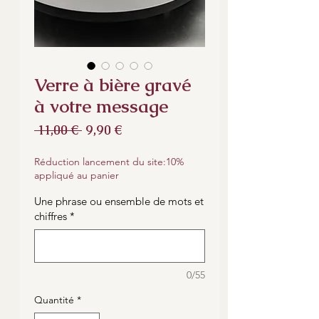
Verre à bière gravé
à votre message
Prix
Prix
 11,00 € 
9,90 €
original
promotionnel
Réduction lancement du site:10%
appliqué au panier
Une phrase ou ensemble de mots et
chiffres
*
0/55
Quantité
*