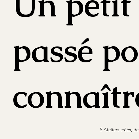
Un petit
passé p
connaîtr
5 Ateliers créés, d