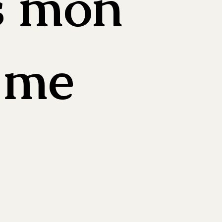
s mon
 me