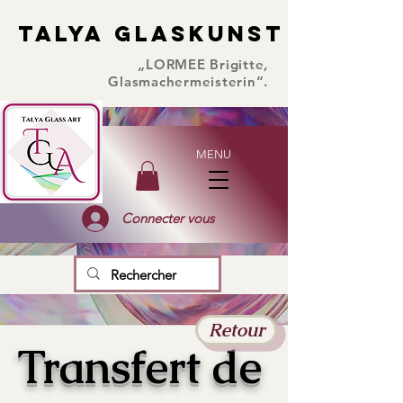
TALYA GLASKUNST
TALYA GLASKUNST
„LORMEE Brigitte,
Glasmachermeisterin“.
MENU
Connecter vous
Retour
Transfert de