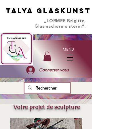
TALYA GLASKUNST
TALYA GLASKUNST
„LORMEE Brigitte,
Glasmachermeisterin“.
MENU
Connecter vous
Votre projet de sculpture