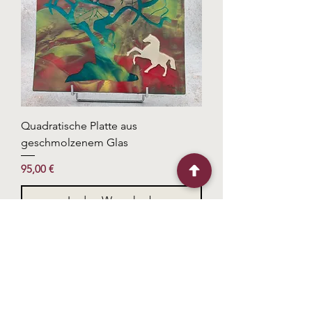
Quadratische Platte aus
geschmolzenem Glas
Preis
95,00 €
In den Warenkorb
Faites nous part de votre projet
Nützliche Links