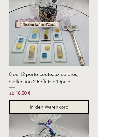
8 ou 12 porte-couteaux colorés,
Collection 2 Reflets d’Opale
Sale-Preis
ab
18,00 €
In den Warenkorb