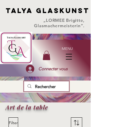
TALYA GLASKUNST
TALYA GLASKUNST
„LORMEE Brigitte,
Glasmachermeisterin“.
MENU
Connecter vous
Art de la table
Filter