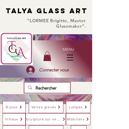
TALYA GLASS ART
TALYA GLASS ART
“LORMEE Brigitte, Master
Glassmaker”.
MENU
Connecter vous
Bijoux
Verres gravés
Lampes
Vitraux
Sculpture sur verre
Mobiliers