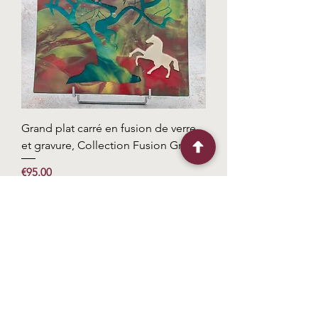
Grand plat carré en fusion de verre
et gravure, Collection Fusion Gravée
Price
€95.00
Add to Cart
Faites nous part de votre projet
Useful links