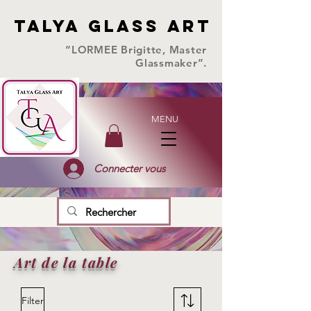
TALYA GLASS ART
TALYA GLASS ART
“LORMEE Brigitte, Master
Glassmaker”.
MENU
Connecter vous
Art de la table
Filter