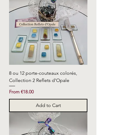
8 ou 12 porte-couteaux colorés,
Collection 2 Reflets d’Opale
Sale Price
From
€18.00
Add to Cart