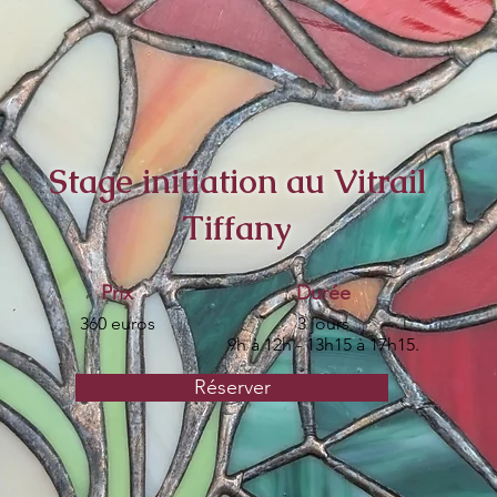
Stage initiation au Vitrail
Tiffany
Prix
Durée
360 euros
3 jours
9h à 12h - 13h15 à 17h15.
Réserver