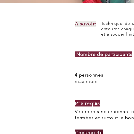
A savoir:
Technique de s
entourer chaqu
et à souder l'in
Nombre de participants
4 personnes
maximum
Pré requis
Vêtements ne craignant r
fermées et surtout la bo
Contenu du