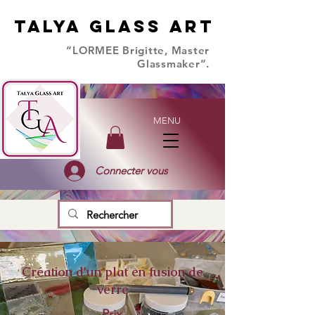
TALYA GLASS ART
TALYA GLASS ART
“LORMEE Brigitte, Master
Glassmaker”.
MENU
Connecter vous
Création d'un plat en fusion de
verre
Prix