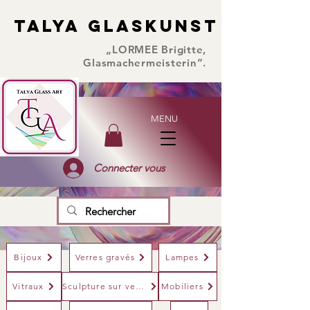
TALYA GLASKUNST
TALYA GLASKUNST
„LORMEE Brigitte,
Glasmachermeisterin“.
MENU
Connecter vous
Bijoux
Verres gravés
Lampes
Vitraux
Sculpture sur verre
Mobiliers