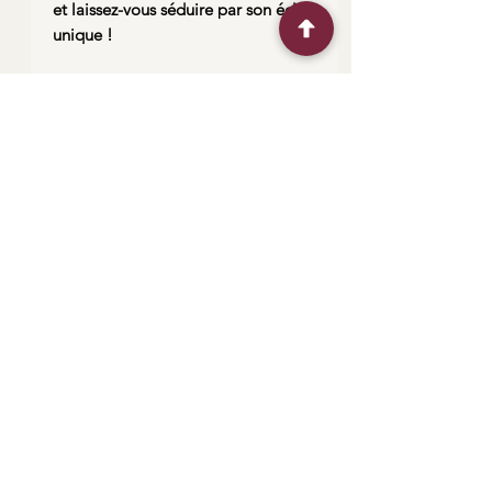
et laissez-vous séduire par son éclat
unique !
Nützliche Links
Me contacter
Plan de situation
Expéditions et retour
„Erleben Sie
Horaires d'ouvertures
die Kunst des
Glases,
entdecken Sie
Kreativität“
Kontaktiere mich
Lageplan
Partner werden
FAQs