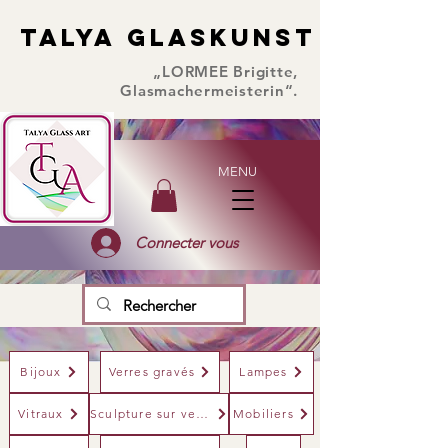
TALYA GLASKUNST
TALYA GLASKUNST
„LORMEE Brigitte,
Glasmachermeisterin“.
MENU
Connecter vous
Bijoux
Verres gravés
Lampes
Vitraux
Sculpture sur verre
Mobiliers