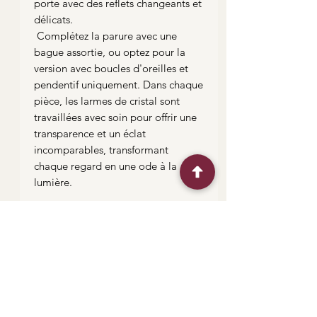
porte avec des reflets changeants et
délicats.
Complétez la parure avec une
bague assortie, ou optez pour la
version avec boucles d'oreilles et
pendentif uniquement. Dans chaque
pièce, les larmes de cristal sont
travaillées avec soin pour offrir une
transparence et un éclat
incomparables, transformant
chaque regard en une ode à la
lumière.
Caractéristiques :
Les parures sont réalisés avec la
technique Tiffany au cuivre et à
l'étain.
Nützliche Links
Bijoux très résistans et peut aller
sous l'eau.
Me contacter