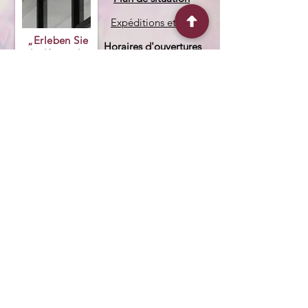
Expéditions et retour
„Erleben Sie
Horaires d'ouvertures
die Kunst des
Glases,
entdecken Sie
Kreativität“
Kontaktiere mich
Lageplan
Partner werden
FAQs
Nos promotions du moment
Nos partenaires
FAQ
Talya Glaskunst
Qui suis-je ? on parle de moi