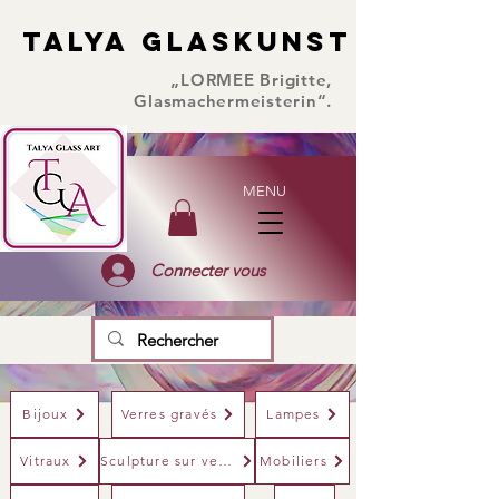
TALYA GLASKUNST
TALYA GLASKUNST
„LORMEE Brigitte,
Glasmachermeisterin“.
MENU
Connecter vous
Bijoux
Verres gravés
Lampes
Vitraux
Sculpture sur verre
Mobiliers