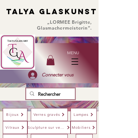
TALYA GLASKUNST
TALYA GLASKUNST
„LORMEE Brigitte,
Glasmachermeisterin“.
MENU
Connecter vous
Bijoux
Verres gravés
Lampes
Vitraux
Sculpture sur verre
Mobiliers