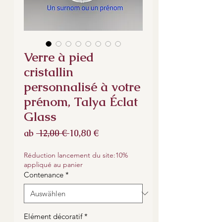
Verre à pied
cristallin
personnalisé à votre
prénom, Talya Éclat
Glass
Standardpreis
Sale-
ab
 12,00 € 
10,80 €
Preis
Réduction lancement du site:10%
appliqué au panier
Contenance
*
Elément décoratif
*