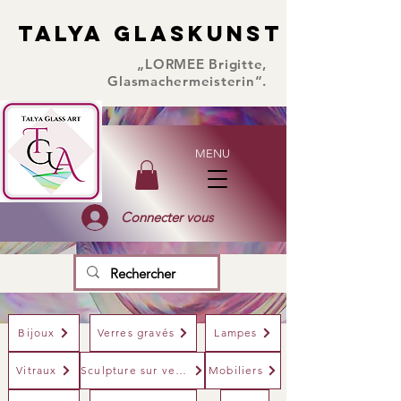
TALYA GLASKUNST
TALYA GLASKUNST
„LORMEE Brigitte,
Glasmachermeisterin“.
MENU
Connecter vous
Bijoux
Verres gravés
Lampes
Vitraux
Sculpture sur verre
Mobiliers