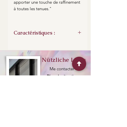
apporter une touche de raffinement
à toutes les tenues."
Caractéristiques :
Fabriqué selon la technique Tiffany
au cuivre et à l'étain.
Se lave à l'eau et au liquide
Nützliche Links
vaisselle.
Dimension : 7 x 7
Me contacter
Plan de situation
Expéditions et retour
„Erleben Sie
Horaires d'ouvertures
die Kunst des
Glases,
entdecken Sie
Kreativität“
Kontaktiere mich