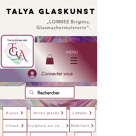
TALYA GLASKUNST
TALYA GLASKUNST
„LORMEE Brigitte,
Glasmachermeisterin“.
MENU
Connecter vous
Bijoux
Verres gravés
Lampes
Vitraux
Sculpture sur verre
Mobiliers