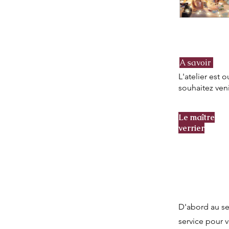
A savoir
L'atelier est 
souhaitez veni
Le maître
verrier
D'abord au se
service pour 