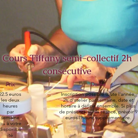
Cours Tiffany semi-collectif 2h
consécutive
Prix
Durée
22.5 euros
Inscription possible toute l'année,
les deux
2h d'atelier par semaine, date et
heures
horaire à définir ensemble. Si plus
par
de présence sur la séance, prévoir 9
semaine
euros l'heure supplémentaire.
ou à votre
disponibil
ité