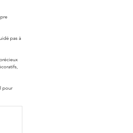
opre 
oratifs, 
l pour 