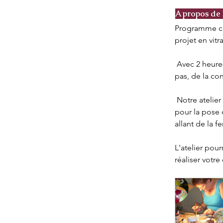
A propos de l'
Programme cré
projet en vitra
 Avec 2 heures de cours par semaine, ou quand vous le pouvez, vous serez guidé pas à 
pas, de la con
 Notre atelier offre un accompagnement personnalisé, incluant des conseils précieux 
pour la pose 
allant de la f
L'atelier pou
réaliser votre 