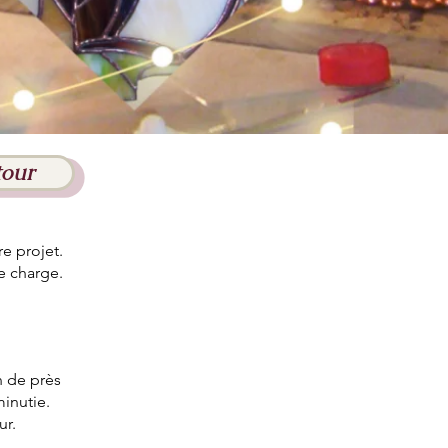
tour
e projet.
re charge.
n de près
minutie.
ur.