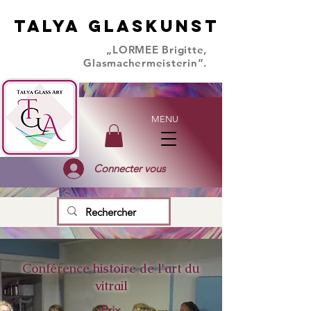
TALYA GLASKUNST
TALYA GLASKUNST
„LORMEE Brigitte,
Glasmachermeisterin“.
MENU
Connecter vous
Conférence histoire de l'art du
vitrail
Prix