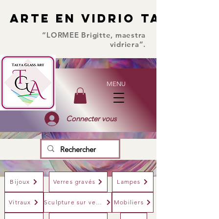
ARTE EN VIDRIO TALYA
ARTE EN VIDRIO TALYA
“LORMEE Brigitte, maestra
vidriera”.
MENU
Connecter vous
Bijoux
Verres gravés
Lampes
Vitraux
Sculpture sur verre
Mobiliers