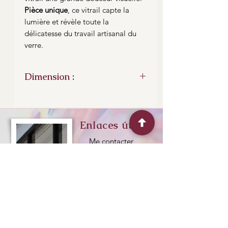
Pièce unique
, ce vitrail capte la
lumière et révèle toute la
délicatesse du travail artisanal du
verre.
Dimension :
Dimension du vitrail : 215 x 300 de
haut
Enlaces útiles
Me contacter
Plan de situation
Expéditions et retour
“Experimente el
Horaires d'ouvertures
arte del vidrio,
explore la
creatividad”
Contactarme