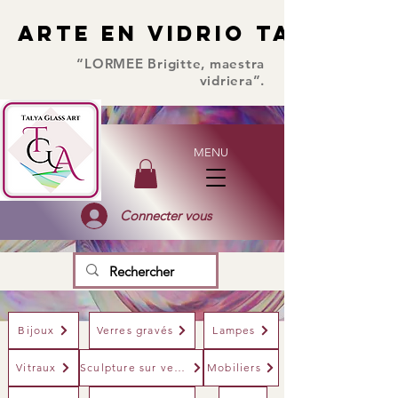
ARTE EN VIDRIO TALYA
ARTE EN VIDRIO TALYA
“LORMEE Brigitte, maestra
vidriera”.
MENU
Connecter vous
Bijoux
Verres gravés
Lampes
Vitraux
Sculpture sur verre
Mobiliers