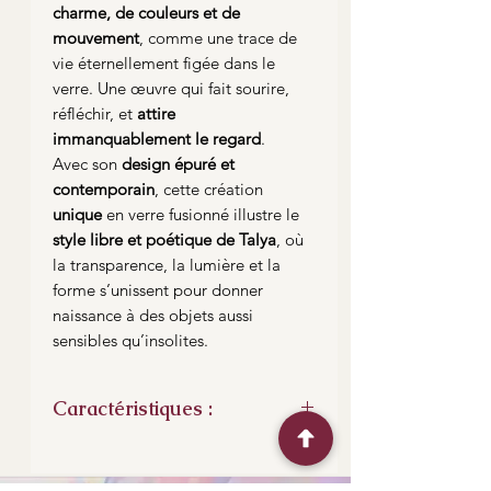
charme, de couleurs et de
mouvement
, comme une trace de
vie éternellement figée dans le
verre. Une œuvre qui fait sourire,
réfléchir, et
attire
immanquablement le regard
.
Avec son
design épuré et
contemporain
, cette création
unique
en verre fusionné illustre le
style libre et poétique de Talya
, où
la transparence, la lumière et la
forme s’unissent pour donner
naissance à des objets aussi
sensibles qu’insolites.
Caractéristiques :
Chaque élément est
fondu à 815°C
,
puis assemblé à la main dans un