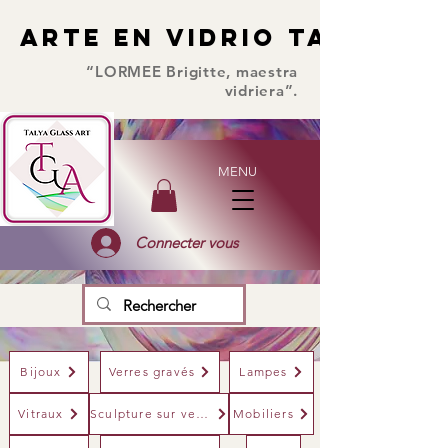
ARTE EN VIDRIO TALYA
ARTE EN VIDRIO TALYA
“LORMEE Brigitte, maestra
vidriera”.
MENU
Connecter vous
Bijoux
Verres gravés
Lampes
Vitraux
Sculpture sur verre
Mobiliers