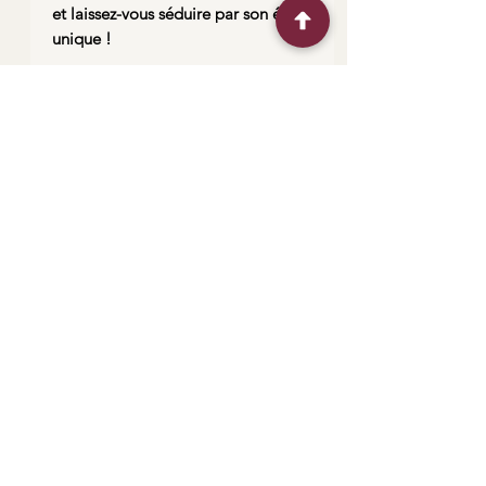
et laissez-vous séduire par son éclat
unique !
Enlaces útiles
Me contacter
Plan de situation
Expéditions et retour
“Experimente el
Horaires d'ouvertures
arte del vidrio,
explore la
creatividad”
Contactarme
Plano de ubicación
convertirse en socio
Preguntas