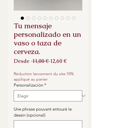
Tu mensaje
personalizado en un
vaso o taza de
cerveza.
Precio
Precio
Desde
 11,00 € 
12,60 €
de
oferta
Réduction lancement du site:10%
appliqué au panier
Personalización
*
Une phrase pouvant entouré le
dessin (opcional)