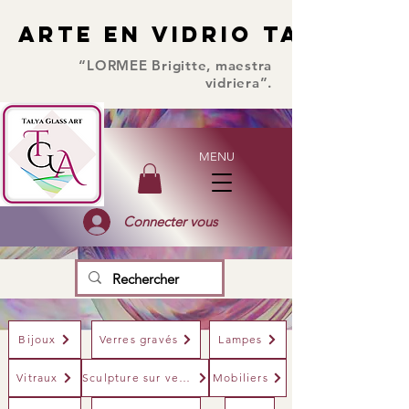
ARTE EN VIDRIO TALYA
ARTE EN VIDRIO TALYA
“LORMEE Brigitte, maestra
vidriera”.
MENU
Connecter vous
Bijoux
Verres gravés
Lampes
Vitraux
Sculpture sur verre
Mobiliers