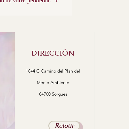
n de votre pendentif.
ur accompagner votre
tif, nous vous conseillons de
at plutot qu'un tour de cou, de
ntif reste bien à plat.
rdon, merci de bien vouloir
de cou.
DIRECCIÓN
1844 G Camino del Plan del
Medio Ambiente
84700 Sorgues
Retour