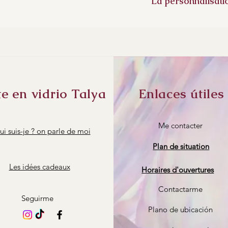
La personnalisatio
Vous avez le choix po
pendentif.
Pour ce type de penden
choisir une queue de r
façon à ce que le pende
Pour la longueur du co
renseigner votre tour 
te en vidrio Talya
Enlaces útiles
Me contacter
i suis-je ? on parle de moi
Plan de situation
Les idées cadeaux
Horaires d'ouvertures
Contactarme
Seguirme
Plano de ubicación