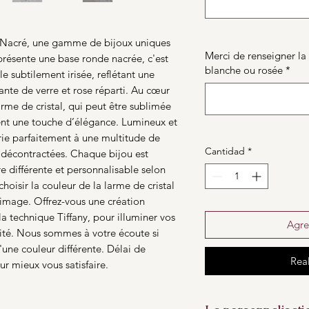
t Nacré, une gamme de bijoux uniques
Merci de renseigner la 
résente une base ronde nacrée, c'est
blanche ou rosée
*
e subtilement irisée, reflétant une
nte de verre et rose réparti. Au cœur
arme de cristal, qui peut être sublimée
nt une touche d’élégance. Lumineux et
marie parfaitement à une multitude de
Cantidad
*
u décontractées. Chaque bijou est
e différente et personnalisable selon
oisir la couleur de la larme de cristal
image. Offrez-vous une création
la technique Tiffany, pour illuminer vos
Agre
lité. Nous sommes à votre écoute si
une couleur différente. Délai de
Rea
r mieux vous satisfaire.