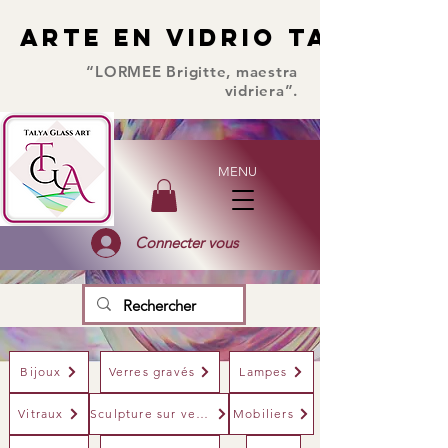
ARTE EN VIDRIO TALYA
ARTE EN VIDRIO TALYA
“LORMEE Brigitte, maestra
vidriera”.
MENU
Connecter vous
Bijoux
Verres gravés
Lampes
Vitraux
Sculpture sur verre
Mobiliers