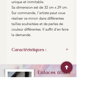
unique et inimitable.
Sa dimension est de 32 cm x 29 cm.
Sur commande, l'artiste peut vous
réaliser ce miroir dans différentes
tailles souhaitées et de perles de
couleur différentes. Il suffit d'en faire
la demande.
Caractéristiques :
Ses dimensions : 32 cm x 29 cm
Technique de fabrication : Tiffany au
cuivre et à l'étain.
Enlaces útiles
Deux attaches pour permettre le
choix de l'accrochage, vertical ou
Me contacter
horizontal.
Plan de situation
Expéditions et retour
“Experimente el
Horaires d'ouvertures
arte del vidrio,