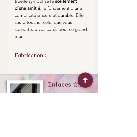
truelle symbolise le
scellement
d’une amitié
, le fondement d’une
complicité sincère et durable. Elle
saura toucher celui que vous
souhaitez à vos côtés pour ce grand
jour.
Fabrication :
Truelle ronde acier traité Revex,
20cm de lame, manche en bois.
Longueur totale ; 32 cm
Enlaces útiles
Me contacter
Plan de situation
Expéditions et retour
“Experimente el
Horaires d'ouvertures
arte del vidrio,
explore la