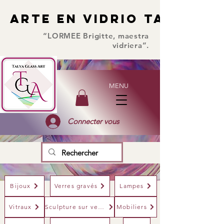
ARTE EN VIDRIO TALYA
ARTE EN VIDRIO TALYA
“LORMEE Brigitte, maestra
vidriera”.
MENU
Connecter vous
Bijoux
Verres gravés
Lampes
Vitraux
Sculpture sur verre
Mobiliers