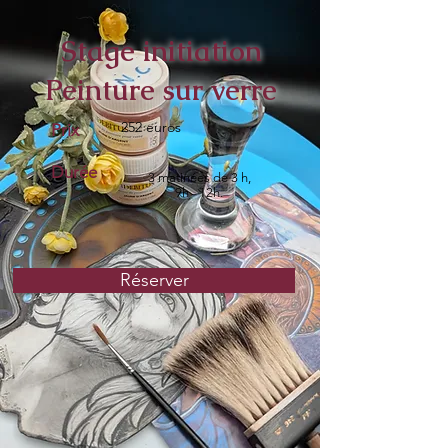
Stage initiation
Peinture sur verre
252 euros
Prix
Durée
3 matinées de 3 h,
9h - 12h.
Réserver