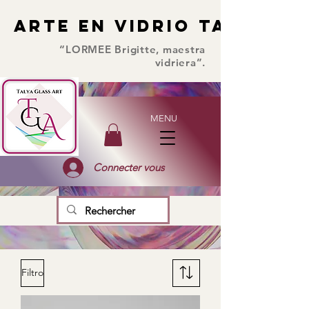
ARTE EN VIDRIO TALYA
ARTE EN VIDRIO TALYA
“LORMEE Brigitte, maestra
vidriera”.
MENU
Connecter vous
Filtro