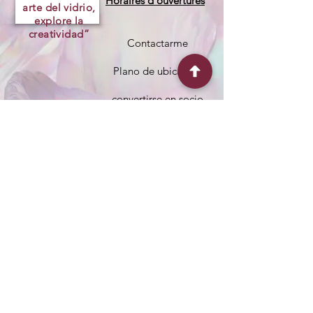
Horaires d'ouvertures
arte del vidrio,
explore la
creatividad”
Contactarme
Plano de ubicación
convertirse en socio
Preguntas
frecuentes
Nos promotions du moment
Nos partenaires
FAQ
Arte en vidrio Talya
Qui suis-je ? on parle de moi
Les idées cadeaux